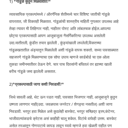
1) *गांडूळे कुठून मिळवावीत?*
व्यावसायिक प्रकल्पांमध्ये / ऑरगॅनिक शेतीमध्ये चार विशिष्ट जातीची गांडूळे
वापरतात, जी विकतही मिळतात. गांडुळांची शास्त्रीय माहिती गुगलवर उपलब्ध आहे
तेव्हा त्यावर मी लिहिणार नाही, नाहीतर पोस्ट अति लांबलचक होईल.आपल्या
छोट्या प्रकल्पासाठी आपण आजूबाजूला नैसर्गिकरित्या उपलब्ध असलेली
उदा.मातीतली, कुंडीत तयार झालेली , कुंड्यांखाली लपलेली,विकतच्या
गांडूळखतातील अंड्यातून मिळालेली अशी गांडूळे वापरू शकतो. सध्या पावसाळ्यात
सहजपणे गांडूळे मिळवण्याचा एक सोपा उपाय म्हणजे कार्डबोर्ड चा एक ओला
तुकडा जमीनमातीवर ठेऊन देणे. चार पाच दिवसांनी बघितलं तर ह्याच्या खाली
बरीच गांडूळे जमा झालेली असतात.
2)*प्रकल्पासाठी जागा कशी निवडावी?*
जिथे सावली आहे, थेट ऊन पडत नाही, पावसात भिजणार नाही, आजूबाजूने कुठून
उष्णता लागणार नाही(उदा. जवळपास जनरेटर / शेगड्या नसतील) अशी जागा
निवडावी. भरपूर हवा मिळेल असे कुठलेही बास्केट, भरपूर सच्छिद्र ड्रम,कंटेनर,
भाजीवाल्यांकडचे क्रेटस असं काहीही चालू शकेल. विटांचे वाफेही उत्तम. बास्केट
असेल तरआतून गोणपाटाचे कापड लावून घ्यावे म्हणजे हवा खेळती राहील पण