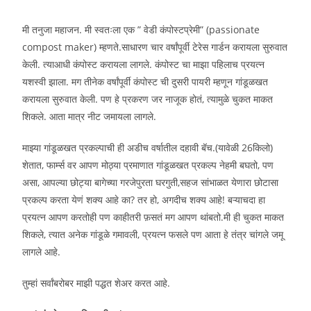
मी तनुजा महाजन. मी स्वतःला एक ” वेडी कंपोस्टप्रेमी” (passionate
compost maker) म्हणते.साधारण चार वर्षांपूर्वी टेरेस गार्डन करायला सुरुवात
केली. त्याआधी कंपोस्ट करायला लागले. कंपोस्ट चा माझा पहिलाच प्रयत्न
यशस्वी झाला. मग तीनेक वर्षांपूर्वी कंपोस्ट ची दुसरी पायरी म्हणून गांडूळखत
करायला सुरुवात केली. पण हे प्रकरण जर नाजूक होतं, त्यामुळे चुकत माकत
शिकले. आता मात्र नीट जमायला लागले.
माझ्या गांडूळखत प्रकल्पाची ही अडीच वर्षातील दहावी बॅच.(यावेळी 26किलो)
शेतात, फार्म्स वर आपण मोठ्या प्रमाणात गांडूळखत प्रकल्प नेहमी बघतो, पण
असा, आपल्या छोट्या बागेच्या गरजेपुरता घरगुती,सहज सांभाळत येणारा छोटासा
प्रकल्प करता येणं शक्य आहे का? तर हो, अगदीच शक्य आहे! बऱ्याचदा हा
प्रयत्न आपण करतोही पण काहीतरी फ़सतं मग आपण थांबतो.मी ही चुकत माकत
शिकले, त्यात अनेक गांडूळे गमावली, प्रयत्न फसले पण आता हे तंत्र चांगले जमू
लागले आहे.
तुम्हां सर्वांबरोबर माझी पद्धत शेअर करत आहे.