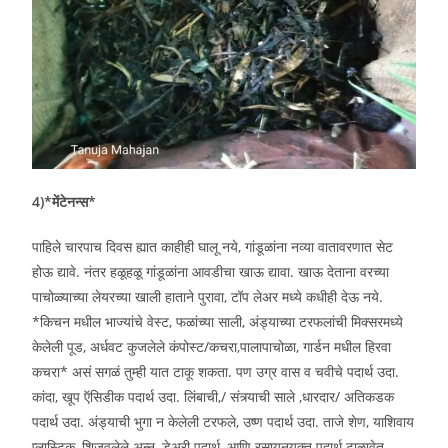
4)*मेंटेनन्स*
पाहिले चारपाच दिवस ह्यात काहीही घालू नये, गांडूळांना नव्या वातावरणात सेट
होऊ द्यावे. नंतर हळूहळू गांडूळांना आवडीचा खाऊ द्यावा. खाऊ देताना वरच्या
पाचोळ्याच्या लेयरच्या खाली हाताने पुरावा, टॉप लेअर मध्ये कधीही देऊ नये.
*किचन मधील भाज्यांचे वेस्ट, फळांच्या साली, अंड्याच्या टरफलांची मिक्सरमध्ये
केलेली पूड, अर्धवट कुजलेले कंपोस्ट/कचरा,पालापाचोळा, गार्डन मधील हिरवा
कचरा* असं सगळं तुम्ही यात टाकू शकता. पण उग्र वास व चवीचे पदार्थ उदा.
कांदा, खूप ऍसिडीक पदार्थ उदा. लिंबाची,/ संत्र्याची साले ,धारदार/ अतिकडक
पदार्थ उदा. अंड्याची भुगा न केलेली टरफले, उष्ण पदार्थ उदा. ताजे शेण, याशिवाय
प्लास्टिक, शिजवलेले अन्न, डेअरी पदार्थ, आणि रसायनयुक्त पदार्थ टाळावेत.