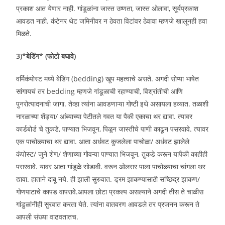
प्रकाश आत येणार नाही. गांडूळांना जास्त उष्णता, जास्त ओलावा, सूर्यप्रकाश
आवडत नाही. कंटेनर थेट जमिनीवर न ठेवता विटांवर ठेवावा म्हणजे खालूनही हवा
मिळते.
3)*बेडिंग* (फोटो बघावे)
वर्मिकंपोस्ट मध्ये बेडिंग (bedding) खूप महत्वाचे असते. अगदी सोप्या भाषेत
सांगायचं तर bedding म्हणजे गांडूळाची रहाण्याची, विश्रांतीची आणि
पुनरोत्पादनाची जागा. तेव्हा त्यांना आवडणाऱ्या गोष्टी इथे असायला हव्यात. तळाशी
नारळाच्या शेंड्या/ आंब्याच्या पेटीतले गवत या पैकी एकाचा थर द्यावा. त्यावर
कार्डबोर्ड चे तुकडे, पाण्यात भिजवून, पिळून जास्तीचे पाणी काढून पसरवावे. त्यावर
एक पाचोळ्याचा थर द्यावा. आता अर्धवट कुजलेला पाचोळा/ अर्धवट झालेले
कंपोस्ट/ जुने शेण/ शेणाच्या गोवऱ्या पाण्यात भिजवून, तुकडे करून यापैकी काहीही
पसरवावे. यावर आता गांडूळे सोडावी. वरून ओलसर पाला पाचोळ्याचा चांगला थर
द्यावा. हाताने दाबू नये. ही झाली सुरुवात. ड्रम झाकण्यासाठी सच्छिद्र झाकण/
गोणपाटाचे कापड वापरावे.आपला छोटा प्रकल्प असल्याने अगदी तीस ते चाळीस
गांडुळांनीही सुरवात करता येते. त्यांना वातवरण आवडले तर प्रजनन करून ते
आपली संख्या वाढवतातच.