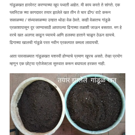
गांडूळखत हारवेस्ट करण्याच्या खूप पध्दती आहेत. मी काय करते ते सांगते. एक
प्लास्टिक च्या कागदावर तयार झालेले खत तीन ते चार ढीग/ वाटे करून
सकाळच्या / संध्याकाळच्या उन्हात थोडा वेळ ठेवते. काही वेळातच गांडूळे
प्रकाशापासून दूर जाण्यासाठी आपापल्या ढिगाच्या तळाशी जाऊन बसतात. मग हे
वरचे खत अलगद काढून घ्यायचे आणि हलक्या हाताने चाळून ठेऊन द्यायचे.
ढिगाच्या खालची गांडूळे परत नवीन प्रकल्पात कमला लावायची.
आता पावसाळ्यात गांडूळखत यशस्वी होण्याचे प्रमाण खूपच असते. तेव्हा प्रयोग
म्हणून एक छोट्या प्रोजेक्टला सुरुवात करून बघायला हरकत नाही.