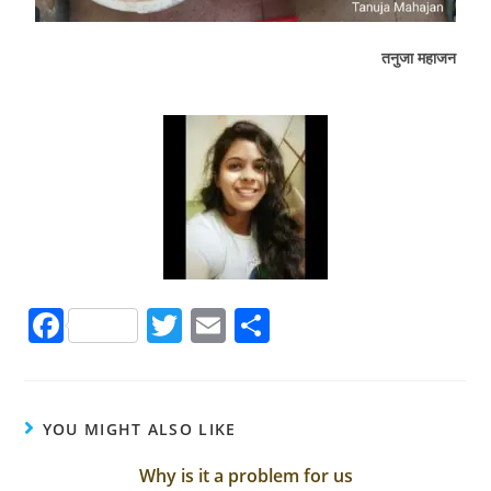
तनुजा महाजन
F
T
E
S
a
w
m
h
c
itt
ai
ar
e
er
l
e
YOU MIGHT ALSO LIKE
b
Why is it a problem for us