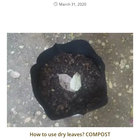
o
March 31, 2020
o
k
How to use dry leaves? COMPOST