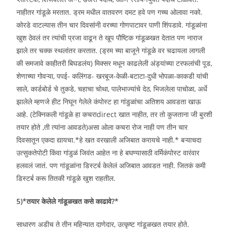
नाहीतर गांडूळे मरतात. ड्रम मधील वातवरण दमट हवे पण गच्च ओलावा नको.
कोरडे वाटल्यास तीन चार दिवसांनी वरच्या गोणपाटावर पाणी शिंपडावे. गांडूळांना
खुश ठेवलं तर त्यांची प्रजा वाढून ते खूप पौष्टिक गांडूळखत देतात पण नाराज
झाले तर चक्क स्थलांतर करतात. (ड्रम च्या बाजूने गांडूळे वर चढायला लागली
की समजावे काहीतरी बिघडलंय) मिक्सर मधून काढलेली अंड्यांच्या टरफलांची पूड,
शेणाच्या गोवऱ्या, पपई- कलिंगड- खरबूज-केळी-बटाटा-दुधी भोपळा-काकडी यांची
साले, कार्डबोर्ड चे तुकडे, चहाचा चोथा, पालेभाज्यांचे देठ, भिजलेला पाचोळा, अर्धे
झालेले म्हणजे हीट निघून गेलेले कंपोस्ट हा गांडुळांचा अतिशय आवडता खाऊ
आहे. (टेक्निकली गांडूळे हा कचराdirect खात नाहीत, तर तो कुजताना जी बुरशी
तयार होते ,ती त्यांना आवडते)असा ओला कचरा रोज नाही पण तीन चार
दिवसातून एकदा द्यायचा.*हे खत वरखाली अजिबात करायचे नाही.* बऱ्याचदा
उत्सुकतेपोटी किंवा गांडुळं जिवंत आहेत ना हे बघण्यासाठी वर्मिकंपोस्ट वारंवार
हलवलं जातं. पण गांडूळांना डिस्टर्ब केलेलं अजिबात आवडत नाही. जितकं कमी
डिस्टर्ब करू तितकी गांडूळे खुश राहतील.
5)*तयार केलेले गांडूळखत कसे काढावे?*
साधारण अडीच ते तीन महिन्यात दाणेदार, उत्कृष्ट गांडूळखत तयार होते.